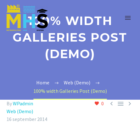
100% WIDTH
GALLERIES POST
(DEMO)
Home
Web (Demo)
100% width Galleries Post (Demo)



By
WPadmin
0
Web (Demo)
16 september 2014