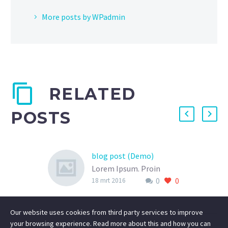
More posts by WPadmin
RELATED
POSTS
blog post (Demo)
Lorem Ipsum. Proin
0
0
gravida nibh vel velit
18 mrt 2016
auctor aliquet. Aenean
sollicitudin, lorem quis
Our website uses cookies from third party services to improve
bibendum auctor, nisi elit
your browsing experience. Read more about this and how you can