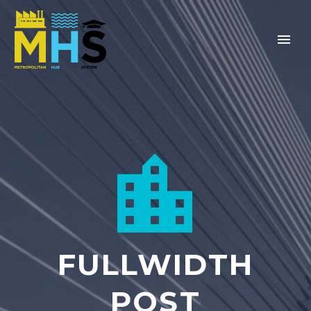


FULLWIDTH
POST