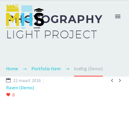
PHOTOGRAPHY
LIGHT PROJECT
Home
Portfolio Item
kraftig (Demo)


22 maart 2016
Raven (Demo)
0