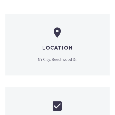


LOCATION
NY City, Beechwood Dr.

