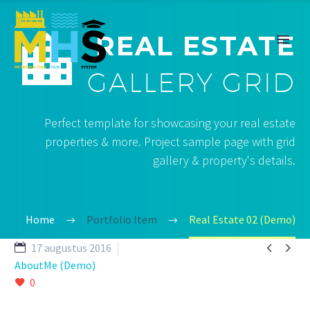


REAL ESTATE
GALLERY GRID
Perfect template for showcasing your real estate
properties & more. Project sample page with grid
gallery & property's details.
Home
Portfolio Item
Real Estate 02 (Demo)


17 augustus 2016
AboutMe (Demo)
0