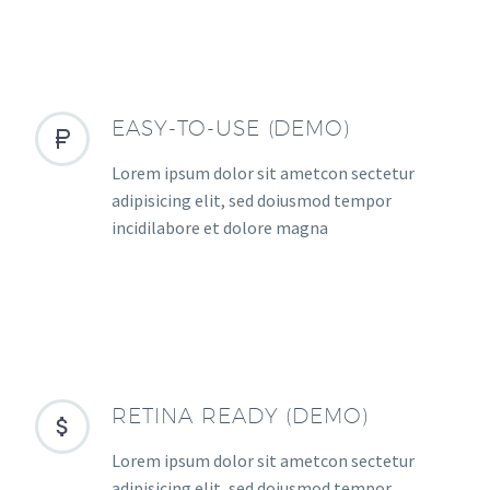
EASY-TO-USE (DEMO)


Lorem ipsum dolor sit ametcon sectetur
adipisicing elit, sed doiusmod tempor
incidilabore et dolore magna
RETINA READY (DEMO)


Lorem ipsum dolor sit ametcon sectetur
adipisicing elit, sed doiusmod tempor