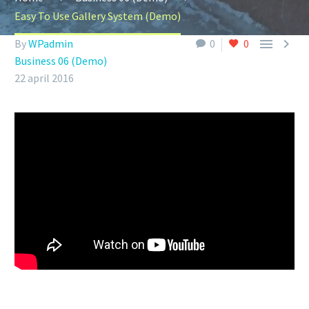
Easy To Use Gallery System (Demo)


By
WPadmin
0
0
Business 06 (Demo)
22 april 2016