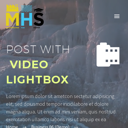


POST WITH
VIDEO
LIGHTBOX
Lorem ipsum dolor sit ametcon sectetur adipisicing
elit, sed doiusmod tempor incidilabore et dolore
magna aliqua. Ut enim ad mini veniam, quis nostrud
exercitation ullamco laboris nisi ut aliquip ex ea
Home
Business 06 (Demo)