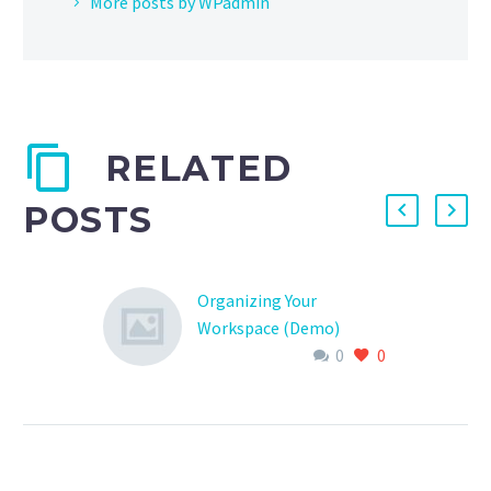
More posts by WPadmin
RELATED
POSTS
Organizing Your
Workspace (Demo)
0
0
Lorem Ipsum. Proin
gravida nibh vel velit
auctor aliquet. Aenean
sollicitudin, lorem quis
bibendum auctor,