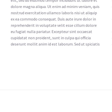
elit, sed do eiusmod tempor incididunt ut labore et
dolore magna aliqua. Ut enim ad minim veniam, quis
nostrud exercitation ullamco laboris nisi ut aliquip
ex ea commodo consequat. Duis aute irure dolor in
reprehenderit in voluptate velit esse cillum dolore
eu fugiat nulla pariatur. Excepteur sint occaecat
cupidatat non proident, sunt in culpa qui officia
deserunt mollit anim id est laborum. Sed ut spiciatis