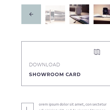


DOWNLOAD
SHOWROOM CARD
orem ipsum dolor sit amet, con sectetur
L