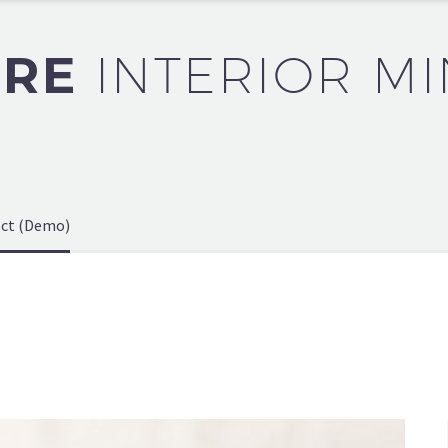
URE
INTERIOR MI
ect (Demo)