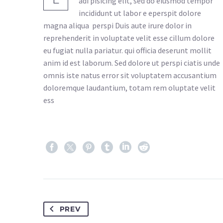
adi pisicing elit, sed do eiusmod tempor
incididunt ut labor e eperspit dolore
magna aliqua perspi Duis aute irure dolor in
reprehenderit in voluptate velit esse cillum dolore
eu fugiat nulla pariatur. qui officia deserunt mollit
anim id est laborum. Sed dolore ut perspi ciatis unde
omnis iste natus error sit voluptatem accusantium
doloremque laudantium, totam rem oluptate velit
ess
PREV