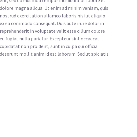
elit, sed do eiusmod tempor incididunt ut labore et
dolore magna aliqua. Ut enim ad minim veniam, quis
nostrud exercitation ullamco laboris nisi ut aliquip
ex ea commodo consequat. Duis aute irure dolor in
reprehenderit in voluptate velit esse cillum dolore
eu fugiat nulla pariatur. Excepteur sint occaecat
cupidatat non proident, sunt in culpa qui officia
deserunt mollit anim id est laborum. Sed ut spiciatis