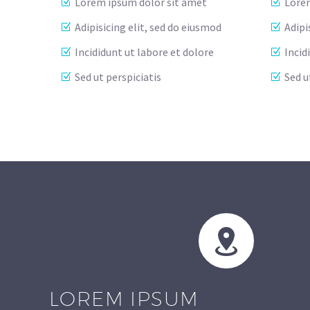
Lorem ipsum dolor sit amet
Lorem
Adipisicing elit, sed do eiusmod
Adipi
Incididunt ut labore et dolore
Incid
Sed ut perspiciatis
Sed u


LOREM IPSUM