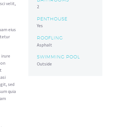
ci velit,
2
PENTHOUSE
Yes
quam eius
tetur
ROOFLING
Asphalt
 irure
SWIMMING POOL
non
Outside
t
asi
git, sed
sum quia
gnam