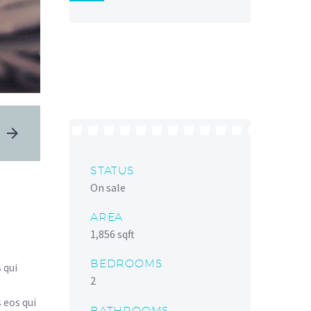
STATUS
On sale
AREA
1,856 sqft
BEDROOMS
 qui
2
 eos qui
BATHROOMS