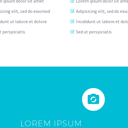
 ipsum dolor sit amet
Lorem ipsum dolor sit am
sicing elit, sed do eiusmod
Adipisicing elit, sed do ei
idunt ut labore et dolore
Incididunt ut labore et dol
t perspiciatis
Sed ut perspiciatis


LOREM IPSUM