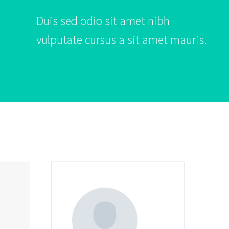
Duis sed odio sit amet nibh
vulputate cursus a sit amet mauris.