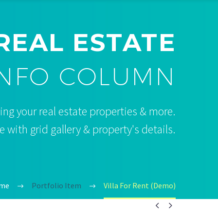
REAL ESTATE
INFO COLUMN
ng your real estate properties & more.
 with grid gallery & property's details.
me
Portfolio Item
Villa For Rent (Demo)

