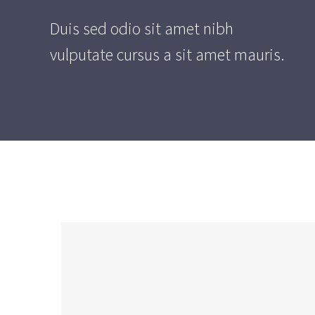
Duis sed odio sit amet nibh
vulputate cursus a sit amet mauris.