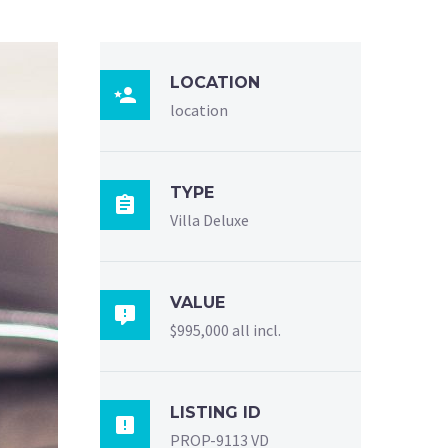
LOCATION

location
TYPE

Villa Deluxe
VALUE

$995,000 all incl.
LISTING ID

PROP-9113 VD