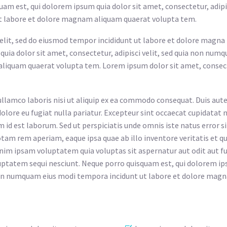
am est, qui dolorem ipsum quia dolor sit amet, consectetur, adipis
t labore et dolore magnam aliquam quaerat volupta tem.
elit, sed do eiusmod tempor incididunt ut labore et dolore magna
uia dolor sit amet, consectetur, adipisci velit, sed quia non num
liquam quaerat volupta tem. Lorem ipsum dolor sit amet, consec
llamco laboris nisi ut aliquip ex ea commodo consequat. Duis aute
dolore eu fugiat nulla pariatur. Excepteur sint occaecat cupidatat 
im id est laborum. Sed ut perspiciatis unde omnis iste natus error si
m rem aperiam, eaque ipsa quae ab illo inventore veritatis et qu
nim ipsam voluptatem quia voluptas sit aspernatur aut odit aut fu
uptatem sequi nesciunt. Neque porro quisquam est, qui dolorem ip
ia non numquam eius modi tempora incidunt ut labore et dolore ma