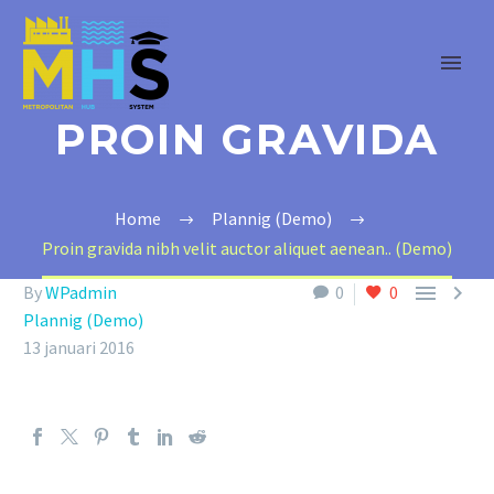
PROIN GRAVIDA
Home
Plannig (Demo)
Proin gravida nibh velit auctor aliquet aenean.. (Demo)


By
WPadmin
0
0
Plannig (Demo)
13 januari 2016