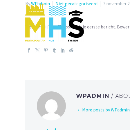
By
WPadmin
Niet gecategoriseerd
7 november 2
Welkom bij WordPress. Dit is je eerste bericht. Bewerk
WPADMIN
/ ABO
More posts by WPadmin