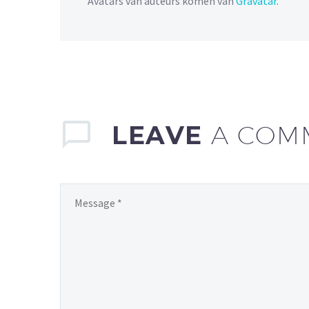
Avatars van auteurs komen van
Gravatar
.
LEAVE
A COM